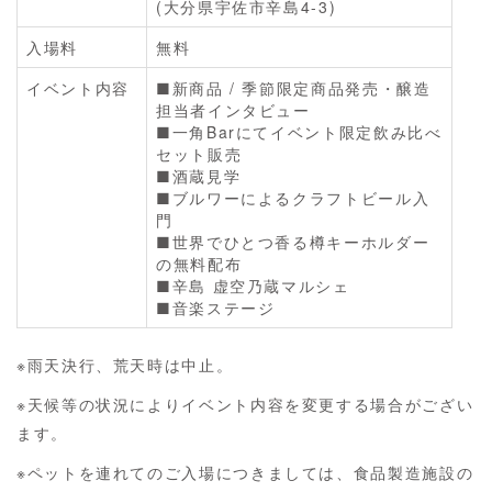
(大分県宇佐市辛島4-3)
入場料
無料
イベント内容
■新商品 / 季節限定商品発売・醸造
担当者インタビュー
■一角Barにてイベント限定飲み比べ
セット販売
■酒蔵見学
■ブルワーによるクラフトビール入
門
■世界でひとつ香る樽キーホルダー
の無料配布
■辛島 虚空乃蔵マルシェ
■音楽ステージ
※雨天決行、荒天時は中止。
※天候等の状況によりイベント内容を変更する場合がござい
ます。
※ペットを連れてのご入場につきましては、食品製造施設の