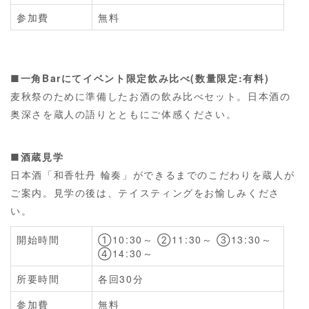
参加費
無料
■一角Barにてイベント限定飲み比べ(数量限定:有料)
麦秋祭のために準備したお酒の飲み比べセット。日本酒の
奥深さを蔵人の語りとともにご体感ください。
■酒蔵見学
日本酒「和香牡丹 輪奏」ができるまでのこだわりを蔵人が
ご案内。見学の後は、テイスティングをお愉しみくださ
い。
開始時間
①10:30～ ②11:30～ ③13:30～
④14:30～
所要時間
各回30分
参加費
無料