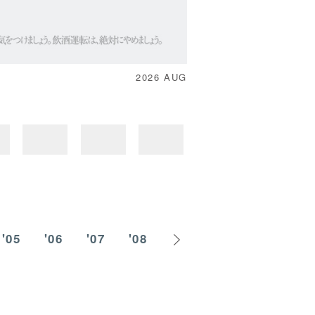
2026 AUG
'05
'06
'07
'08
'09
'10
'11
'1