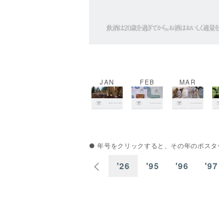
JAN
FEB
MAR
● 年号をクリックすると、その年のポス
'22
'23
'24
'25
'26
'95
'96
'97