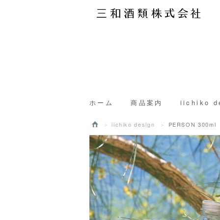
ホーム
商品案内
iichiko d
iichiko design
PERSON 300ml