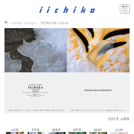
iichiko design
PERSON 300ml
2015 JAN
JAN
FEB
MAR
APR
MAY
JUN