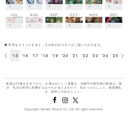
JUL
AUG
SEP
OCT
NOV
DEC
● 年号をクリックすると、その年のポスターがご覧いただけます。
'14
'15
'16
'17
'18
'19
'20
'21
'22
'23
'24
'25
'2
飲酒は20歳をすぎてから。お酒はおいしく適量を。妊娠中や授乳期の飲酒は、胎
児・乳児の発育に影響するおそれがありますので、気をつけましょう。飲酒運転
は、絶対にやめましょう。
Copyright Sanwa Shurui Co.,ltd. All right reserved.