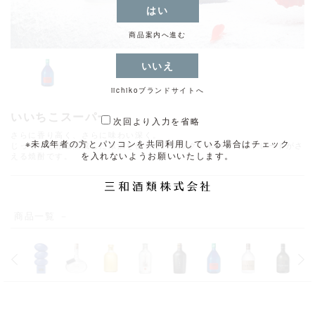
はい
商品案内へ進む
いいえ
iichikoブランドサイトへ
いいちこスーパー
次回より入力を省略
さらに香り高く、さらに味わい深く。
※未成年者の方とパソコンを共同利用している場合は
チェック
じっくりと貯蔵熟成した原酒を使った、ロック・水割り・ストレートがさ
を入れないようお願いいたします。
える焼酎です。
商品一覧 －