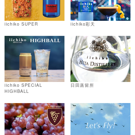
iichiko SUPER
iichiko彩天
iichiko SPECIAL
日田蒸留所
HIGHBALL