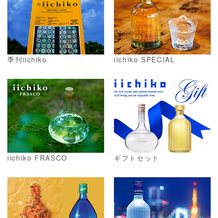
季刊iichiko
iichiko SPECIAL
iichiko FRASCO
ギフトセット