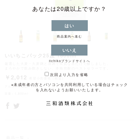
あなたは20歳以上ですか？
はい
商品案内へ進む
いいえ
いいちこパック25度 1800ml
iichikoブランドサイトへ
厳選した大麦・大麦麹と清冽で良質な水だけで醸しました。
まろやかで飲み飽きしない、本格焼酎のベストセラーです。
次回より入力を省略
￥2,012
希望小売価格（税込）
※未成年者の方とパソコンを共同利用している場合は
チェック
アルコール度数：25度
を入れないようお願いいたします。
容量：1,800ml
商品一覧 －