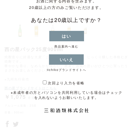
お酒に関する内容を含みます。
20歳以上の方のみご覧いただけます。
あなたは20歳以上ですか？
はい
商品案内へ進む
西の星パック25度900ml
焼酎造りに好適な大麦「ニシノホシ」を原料に、じっくり醸した本格むぎ
いいえ
焼酎です。
華やかな香り、なめらかな味わい。農家と酒蔵の思いがひとつに実ったう
まさをお楽しみください。
iichikoブランドサイトへ
※九州先行発売
次回より入力を省略
西の星ブランドサイトはこちら
※未成年者の方とパソコンを共同利用している場合は
チェック
￥1,075
を入れないようお願いいたします。
希望小売価格（税込）
アルコール度数：25度
容量：900ml