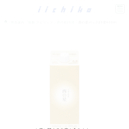
商品案内
焼酎 スピリッツ
西の星25度
西の星パック25度900ml