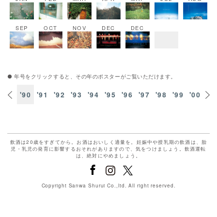
SEP
OCT
NOV
DEC
DEC
● 年号をクリックすると、その年のポスターがご覧いただけます。
'89
'90
'91
'92
'93
'94
'95
'96
'97
'98
'99
'00
'0
飲酒は20歳をすぎてから。お酒はおいしく適量を。妊娠中や授乳期の飲酒は、胎
児・乳児の発育に影響するおそれがありますので、気をつけましょう。飲酒運転
は、絶対にやめましょう。
Copyright Sanwa Shurui Co.,ltd. All right reserved.