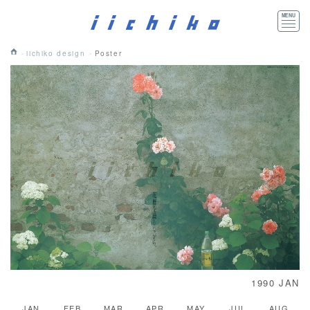
iichiko design
Poster
1990 JAN
JAN
FEB
MAR
APR
MAY
JUL
AUG