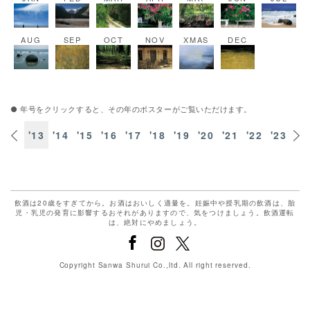
AUG
SEP
OCT
NOV
XMAS
DEC
● 年号をクリックすると、その年のポスターがご覧いただけます。
'12
'13
'14
'15
'16
'17
'18
'19
'20
'21
'22
'23
'2
飲酒は20歳をすぎてから。お酒はおいしく適量を。妊娠中や授乳期の飲酒は、胎
児・乳児の発育に影響するおそれがありますので、気をつけましょう。飲酒運転
は、絶対にやめましょう。
Copyright Sanwa Shurui Co.,ltd. All right reserved.