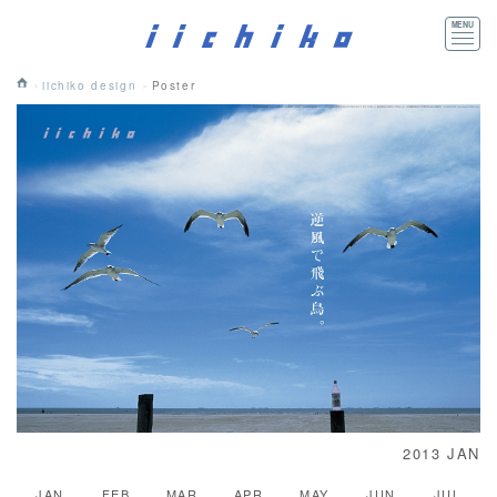
iichiko design
Poster
2013 JAN
JAN
FEB
MAR
APR
MAY
JUN
JUL