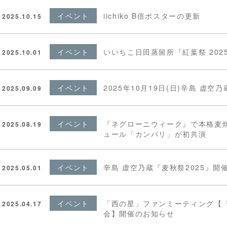
イベント
iichiko B倍ポスターの更新
2025.10.15
イベント
いいちこ日田蒸留所『紅葉祭 202
2025.10.01
イベント
2025年10月19日(日)辛島 虚空
2025.09.09
イベント
『ネグローニウィーク』で本格麦焼酎
2025.08.19
ュール「カンパリ」が初共演
イベント
辛島 虚空乃蔵『麦秋祭2025』開
2025.05.01
イベント
「西の星」ファンミーティング【
2025.04.17
会】開催のお知らせ