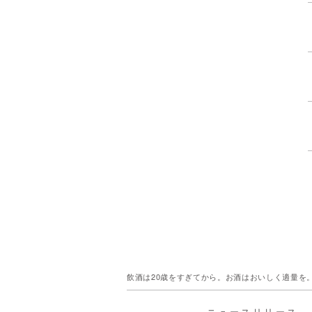
飲酒は20歳をすぎてから。お酒はおいしく適量を
ニュースリリース