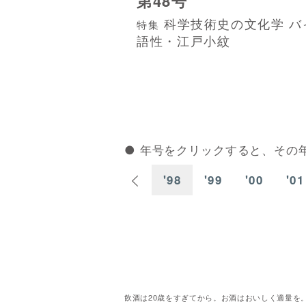
第48号
科学技術史の文化学 バ
特集
語性・江戸小紋
● 年号をクリックすると、その年の
'94
'95
'96
'97
'98
'99
'00
'01
飲酒は20歳をすぎてから。お酒はおいしく適量を