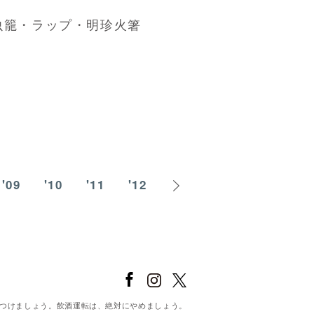
虫籠・ラップ・明珍火箸
'09
'10
'11
'12
'13
'14
'15
'1
をつけましょう。飲酒運転は、絶対にやめましょう。